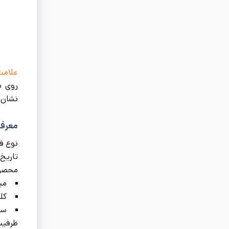
علامت
نشان‌
معرفی
نوع فع
تاریخ به
محصو
میل
کلاف 
سی
ظرفیت