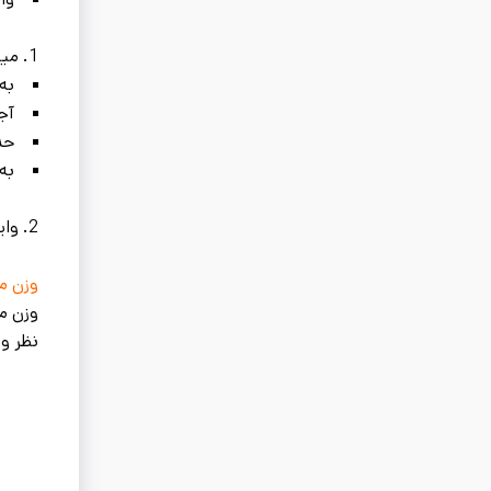
1. میلگرد فولاد کاوه اروند مطابق با استاندارد ASTM 615 تولید شده و دارای مشخصات زیر است:
به صو
آجدار جناقی
حدا
به 
2. وایر فولاد کاوه اروند در سایز 5.5 الی 16 میلی‌متر تولید و عرضه می‌شوند.
وزن می
وزن می
نظر وز