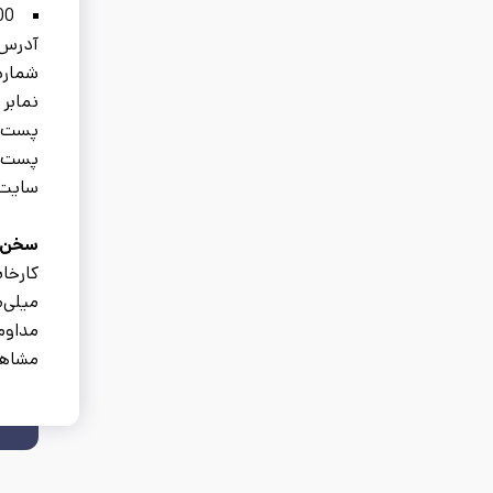
600 هزار تن وایر و ان
آدرس 
شماره تما
نمابر کارخا
پست الکتر
پست الکتر
سایت اینترن
سخن پ
میلی‌م
مداوم 
مشاهد