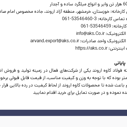
واع میلگرد ساده و آجدار
کارخانه: خوزستان، خرمشهر، منطقه آزاد اروند، جاده مخصوص امام ص
س کارخانه: 3-53546460-061
نه: 53546459-061
ونیک: info@aks.Co.ir
ونیک واحد صادرات: arvand.export@aks.co.ir
تی: https://aks.co.ir
ایانی
تر بوده که با توجه به وزن و کیفیت مناسب، از قیمت قابل قبولی برخو
باعث شده تا محصولات کاوه اروند از لحاظ کیفیت در رده بالایی قرار بگ
ه نموده و در صورت تمایل برای خرید اقدام نمایید