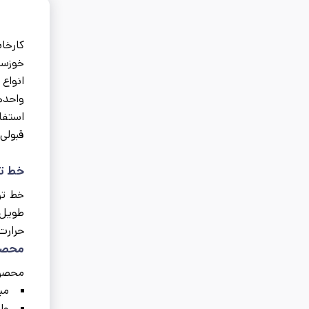
استفا
قبولی 
خط تو
خط تو
طویل 
حرارت 1100 درجه سانتی‌گراد، 18 استند پرقدرت با سرعت تولید 16 متر در ثانیه و جک هیدرول
محصول
محصول
می
وای