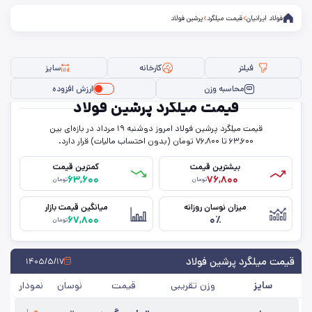
فولاد ایرانیان
قیمت میلگرد
پرشین فولاد
فیلتر
کارخانه
سایز
محاسبه وزن
ارزش افزوده
قیمت میلگرد پرشین فولاد
قیمت میلگرد پرشین فولاد امروز دو‌شنبه ۱۹ مرداد در بازه‌ای بین
فیلتر ها
۶۳,۶۰۰ تا ۷۶,۸۰۰ تومان (بدون احتساب مالیات) قرار دارد.
بیشترین قیمت
کمترین قیمت
۶۳,۶۰۰
۷۶,۸۰۰
تومان
تومان
سایز
میزان نوسان روزانه
میانگین قیمت بازار
۶۷,۸۰۰
۰٪
استاندارد
تومان
کارخانه
قیمت میلگرد پرشین فولاد
۱۴۰۵/۵/۱۷
سایز
وزن تقریبی
قیمت
نوسان
نمودار
حذف تمامی فیلترها