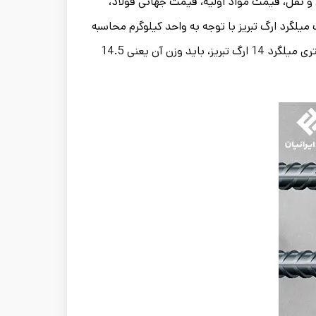
 و نقل، قیمت مواد اولیه، قیمت جهانی فولاد،
یلگرد ارگ تبریز با توجه به واحد کیلوگرم محاسبه
می‌شود؛ بنابراین به عنوان نمونه برای محاسبه قیمت یک شاخه 12 متری میلگرد 14 ارگ تبریز، باید وزن آن یعنی 14.5