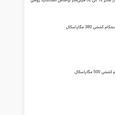
میلگرد ارگ در گرید A1، گرید A2 در سایز 8 و 10 میلی‌متر و گرید A3 در سایز 12 الی 32 میلی‌متر براساس استاندارد روسی