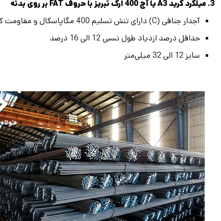
3. میلگرد گرید A3 یا آج 400 ارگ تبریز با حروف FAT بر روی بدنه
آجدار جناقی (C) دارای تنش تسلیم 400 مگاپاسکال و مقاومت کششی 600 مگاپاسکال
حداقل درصد ازدیاد طول نسبی 12 الی 16 درصد
سایز 12 الی 32 میلی‌متر