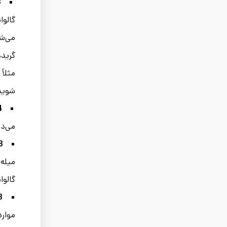
:
می‌شو
مثلاً G90 یعنی 90 گرم روی در هر مترمربع. برای مشاهده
شوید
:
می‌ده
:
میله‌
گالوا
:
موارد