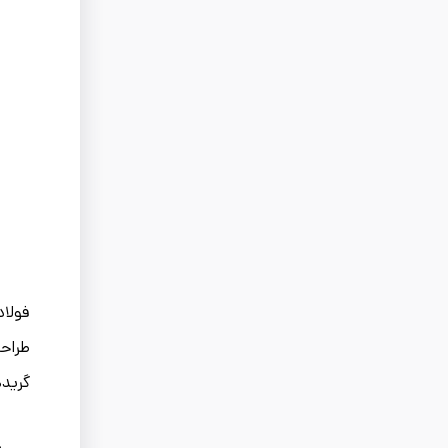
فولا
طراحی
گریده