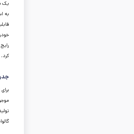
یک نم
به اس
قابل
خودرو
رایج 
کرد.
جدول
برای 
موجود
تولید
گالوا