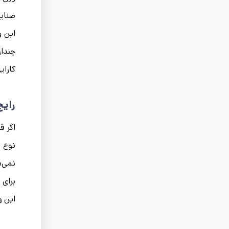
صنایع
این و
چندان
کارای
رایج
اگر ق
نوع گ
نمی‌ش
برای 
این و