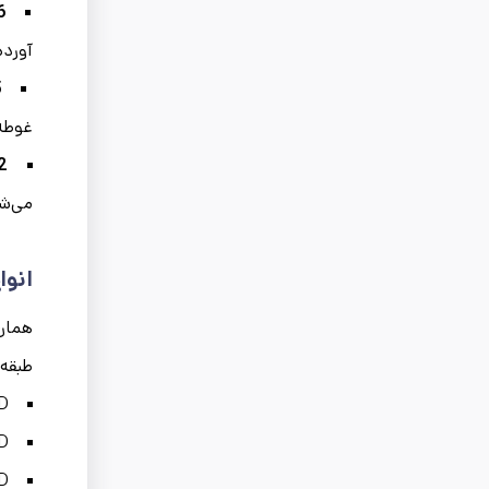
:
آورد
:
غوطه‌
:
می‌ش
انوا
همان‌
طبقه‌
DX51D: دارا
DX52D
DX53D: م