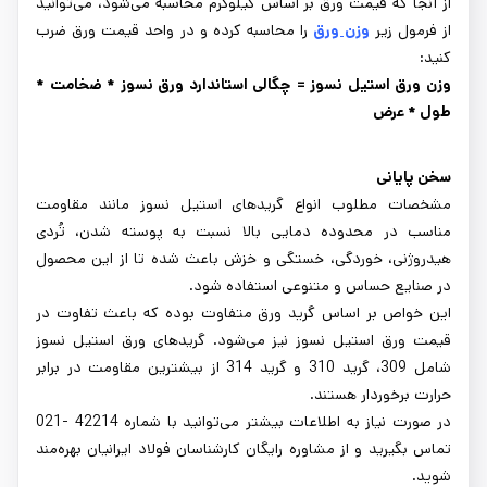
از آنجا که قیمت ورق بر اساس کیلوگرم محاسبه می‌شود، می‌توانید
از فرمول زیر
وزن ورق
را محاسبه کرده و در واحد قیمت ورق ضرب
کنید:
وزن ورق استیل نسوز = چگالی استاندارد ورق نسوز * ضخامت *
طول * عرض
سخن پایانی
مشخصات مطلوب انواع گریدهای استیل نسوز مانند مقاومت
مناسب در محدوده دمایی بالا نسبت به پوسته شدن، تُردی
هیدروژنی، خوردگی، خستگی و خزش باعث شده تا از این محصول
در صنایع حساس و متنوعی استفاده شود.
این خواص بر اساس گرید ورق متفاوت بوده که باعث تفاوت در
قیمت ورق استیل نسوز نیز می‌شود. گریدهای ورق استیل نسوز
شامل 309، گرید 310 و گرید 314 از بیشترین مقاومت در برابر
حرارت برخوردار هستند.
در صورت نیاز به اطلاعات بیشتر می‌توانید با شماره 42214 -021
تماس بگیرید و از مشاوره رایگان کارشناسان فولاد ایرانیان بهره‌مند
شوید.