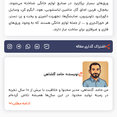
ورق‌های بسیار پرکاربرد در صنایع لوازم خانگی شناخته می‌شوند.
یخچال، فریزر، اجاق گاز، ماشین لباسشویی، هود، آبگرم کن، وسایل
دکوراتیو، تلویزیون، نمایشگرها، تجهیزت آشپزی و پخت و پز، تستر،
فر خوراک‌پزی و ... از جمله لوازم خانگی هستند که به وجود ورق‌های
فلزی و غیرفلزی برای ساخت نیاز دارند.
اشتراک گذاری مقاله
نویسنده:
حامد گلشاهی
من حامد گلشاهی، مدیر محتوا و خلاقیت با بیش از ۱۰ سال تجربه
در زمینه تولید محتوا. در این سال‌ها همیشه تلاش کرده‌ام
محتوایی بسازم که نه‌تنها اطلاعات درستی به مخاطب بده، بلکه
ادامه مطلب
واقعاً به سوالات و نیازهای او پاسخ دهد. خلق محتوا برای من فقط
یک شغل نیست؛ بلکه راهی‌ست برای ارتباط واقعی با آدم‌ها.