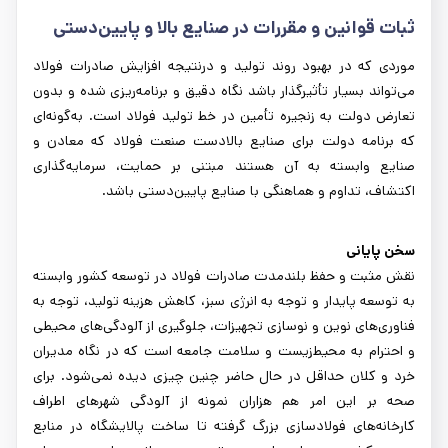
ﺛﺒﺎت ﻗﻮاﻧﯿﻦ و ﻣﻘﺮرات در صنایع بالا و پایین‌دستی
موردی که در بهبود روند تولید و درنتیجه افزایش صادرات فولاد
می‌تواند بسیار تأثیرگذار باشد نگاه دقیق و برنامه‌ریزی شده و بدون
تعارض دولت به زنجیره تأمین در خط تولید فولاد است. به‌گونه‌ای
که برنامه دولت برای صنایع بالادست صنعت فولاد که معادن و
صنایع وابسته به آن هستند مبتنی بر حمایت، سرمایه‌گذاری
اکتشاف، تداوم و هماهنگی با صنایع پایین‌دستی باشد.
سخن پایانی
نقش مثبت و حفظ بلندمدت صادرات فولاد در توسعه کشور وابسته
به توسعه پایدار و توجه به انرژی سبز، کاهش هزینه تولید، توجه به
فناوری‌های نوین و نوسازی تجهیزات، جلوگیری از آلودگی‌های محیطی
و احترام به محیط‌زیست و سلامت جامعه است که در نگاه مدیران
خرد و کلان حداقل در حال حاضر چنین چیزی دیده نمی‌شود. برای
صحه بر این امر هم هزاران نمونه از آلودگی شهرهای اطراف
کارخانه‌های فولادسازی بزرگ گرفته تا ساخت پالایشگاه در منابع