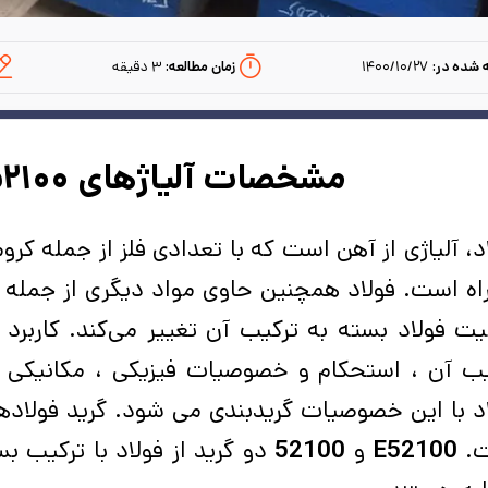
 شده در:
۱۴۰۰/۱۰/۲۷
زمان مطالعه:‌
۳
دقیقه
مشخصات آلیاژهای ۵۲۱۰۰ و E۵۲۱۰۰
د، آلیاژی از آهن است که با تعدادی فلز از جمله کرو
ه است. فولاد همچنین حاوی مواد دیگری از جمله گا
ت فولاد بسته به ترکیب آن تغییر می‌کند. کاربرد ف
یب آن ، استحکام و خصوصیات فیزیکی ، مکانیکی ،
د با این خصوصیات گریدبندی می شود. گرید فولاد
.
E52100
و
52100
دو گرید از فولاد با ترکیب ب