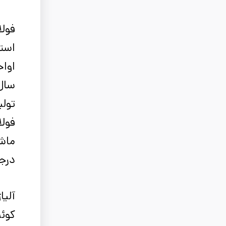
استف
تولی
فولا
ماشی
درجه