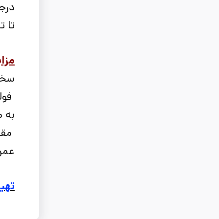
تا ت
مزای
سختی فو
فولا
به طور م
مقر
عمر 
تهیه