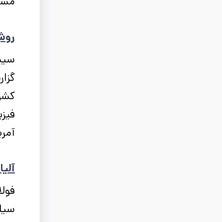
مشا
روش
سیس
گزا
کشو
فیز
آمری
آلیا
فول
سیلی