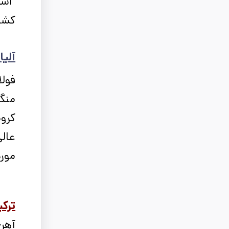
استح
کشید
آلیا
فولا
منگن
کروم
عالی
مورد
ترکیب
آهن ، 96.5 - 