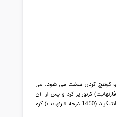
ن و کوئنچ کردن سخت می شود. می
 دمای 913 درجه سانتیگراد (1675 درجه فارنهایت) کربورایز کرد و پس از آن
عمل کوئنچ را انجام داد. مجدداً در دمای 788 درجه سانتیگراد (1450 درجه فارنهایت) گرم