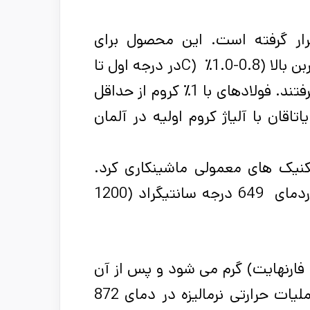
1905 مورد استفاده قرار گرفته است. این محصول برای
0.8-1.0٪
C)
در درجه اول تا
اواخر قرن 1800 یا اوایل 1900 مورد استفاده قرار می گرفتند. فولادهای با 1٪ كروم از حداقل
ی یاتاقان با آلیاژ كروم اولیه در آلمان
کنیک های معمولی ماشینکاری کرد.
دردمای 649 درجه سانتیگراد (1200
در دمای 816 درجه سانتیگراد (1500 درجه فارنهایت) گرم می شود و پس از آن
کوئنچ می‌شود. قبل از انجام این فرایند ، در معرض عملیات حرارتی نرمالیزه در دمای 872