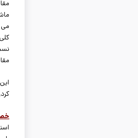
ماشی
می ک
نسب
مقاو
این 
کردن 62 
خصوصی
استحک