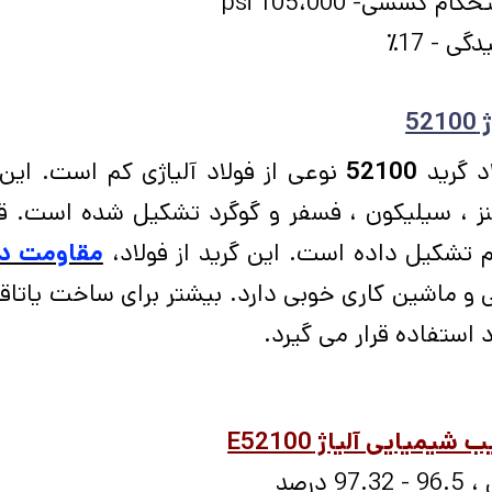
کام کششی- 105،000
psi
گی - 17٪
ژ
52100
د گرید
52100
نوعی از فولاد آلیاژی کم است. این آ
ز ، سیلیکون ، فسفر و گوگرد تشکیل شده است. قس
 تشکیل داده است. این گرید از فولاد،
مقاومت در
 و ماشین کاری خوبی دارد. بیشتر برای ساخت یاتاقا
 استفاده قرار می گیرد.
 شیمیایی آلیاژ E52100
97.32 درصد