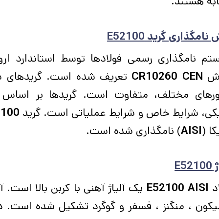
به هستند.
 نامگذاری گرید
E52100
تم نامگذاری رسمی فولادها توسط استاندارد ارو
رش
CEN
CR10260
تعریف شده است. گریدهای سازه
رهای مختلف، متفاوت است. گریدها بر اساس
یکی، شرایط خاص و شرایط عملیاتی است. گرید
2100
کا (
AISI
) نامگذاری شده است.
ژ
E52100
اد
AISI
E52100
یک آلیاژ آهنی با کربن بالا است. آل
کون ، منگنز ، فسفر و گوگرد تشکیل شده است. دار