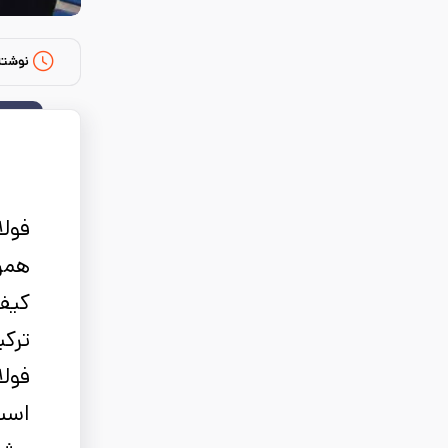
نوشته
فولا
همرا
کیفی
ترک
فولا
است