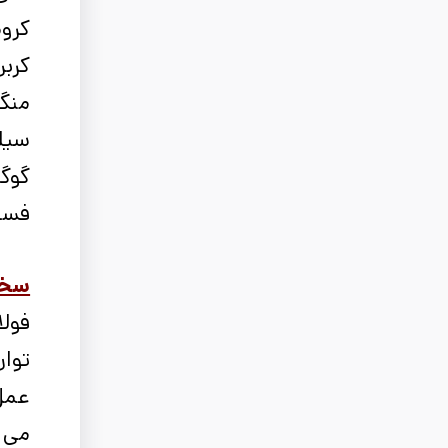
کروم ، 1.30 
کربن ، 0.980 
منگنز ، 0.250
سیلیکون ،
گوگرد ، 0
فسفر ، 50
سختکا
فولا
می ش