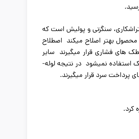
سید.
تراشکاری، سنگ­زنی و پولیش است که
به محصول بهتر اصلاح می­کند اصطلاح
طک ­های فشاری قرار می­گیرند سایر
شکل­ها مانند لوله­ ها و میله ها کشیده می­شوند و از غلطک استفاده نمی­شود در نتیجه لوله­
ی پرداخت سرد قرار می­گیرند.