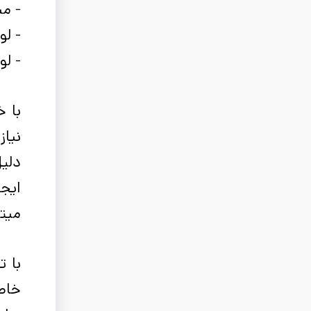
- می
- لو
- لو
با 
نیاز
دلیل
ایجا
می­ت
با ت
خاص 