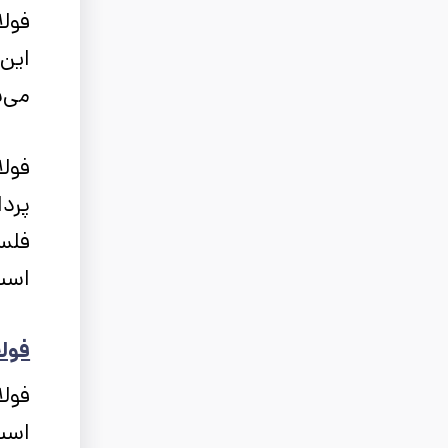
فولا
این 
می‌
فولا
پردا
فلس­
است.
فولا
است.