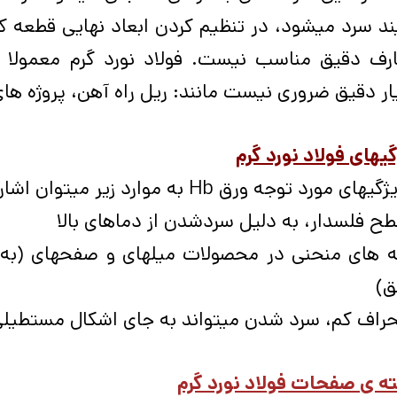
ند سرد می­شود، در تنظیم کردن ابعاد نهایی قطعه ک
رف دقیق مناسب نیست. فولاد نورد گرم معمولا د
ر دقیق ضروری نیست مانند: ریل راه­ آهن، پروژه ­ها
یهای فولاد نورد گرم
های مورد توجه ورق Hb به موارد زیر میتوان اشاره کرد.
ح فلس­دار، به دلیل سردشدن از دماهای بالا
ه­ های منحنی در محصولات میله­ای و صفحه­ای (به
ق)
حراف کم، سرد شدن می­تواند به جای اشکال مستطیلی 
 ­ی صفحات فولاد نورد گرم