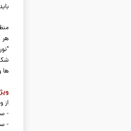
باید
منظو
هر ک
"نور
ها و
ویژگ
از ویژگی
- سط
- س