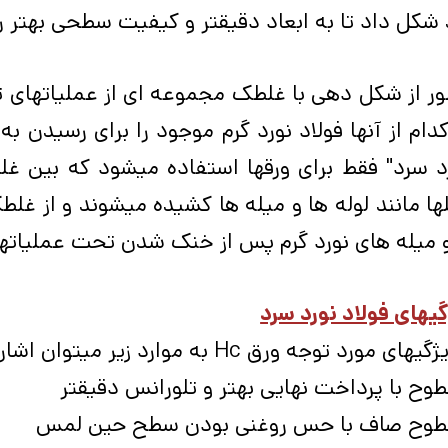
 شکل داد تا به ابعاد دقیقتر و کیفیت سطحی بهتر ر
ر از شکل­ دهی با غلطک مجموعه ­ای از عملیات­های 
دام از آن­ها فولاد نورد گرم موجود را برای رسیدن 
د سرد" فقط برای ورق­ها استفاده می­شود که بین غل
 میله­ های نورد گرم پس از خنک ­شدن تحت عملیات­ها
یهای فولاد نورد سرد
های مورد توجه ورق Hc به موارد زیر میتوان اشاره کرد.
وح با پرداخت نهایی بهتر و تلورانس دقیق­تر
طوح صاف با حس روغنی بودن سطح حین لمس