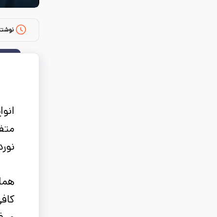
نوشته
انوا
متف
نورد
همان
کافی