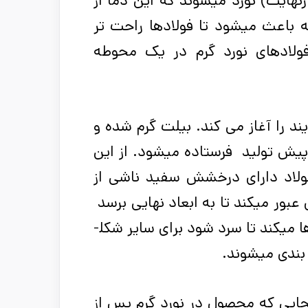
 در دمای بالا (بیش از 1700 درجه فارنهایت) نورد می­شوند که این دما از
باعث می­شود تا فولادها راحت ­تر
فولادهای نورد گرم در یک محوطه
د را آغاز می­ کند. بیلت گرم شده و
ش ­تولید فرستاده می­شود. از این
فولاد دارای درخشش سفید ناشی از
بور می­کند تا به ابعاد نهایی برسد
 می­کند تا سرد شود برای سایر شکل­
بندی می­شوند.
جایی که محصول در نورد گرم پس از