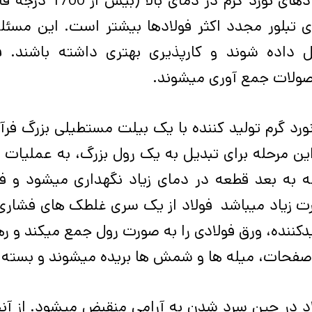
فولادهای نورد گرم
 تبلور مجدد اکثر فولادها بیشتر است. این مسئله 
 داده ­شوند و کارپذیری بهتری داشته ­باشند. 
لات جمع ­آوری می­شوند.
ورد گرم تولید کننده با یک بیلت مستطیلی بزرگ فرآین
ین مرحله برای تبدیل به یک رول بزرگ،
به عملیات پی
ه به بعد قطعه در دمای زیاد نگهداری می­شود و 
ت زیاد می­باشد فولاد از یک سری غلطک ­های فشاری ع
کننده، ورق فولادی را به صورت رول جمع می­کند و رها
صفحات، میله ­ها و شمش ­ها بریده می­شوند و بسته­ 
د در حین سرد شدن به آرامی منقبض می­شود. از آن