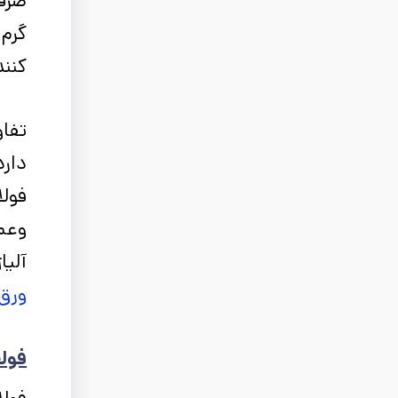
صرفه
گرم 
کنند
تفاو
دارد
فولا
وعمل
آلیا
ورق
فولا