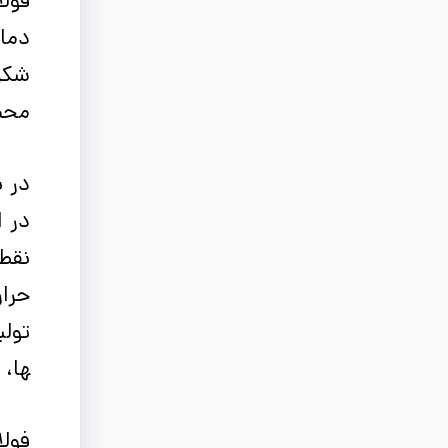
دمای
شکل
محصو
در ن
در ا
نقط
حرار
تولید
ها، 
فولا