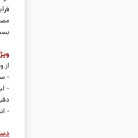
فرآی
مصا
بسیا
ویژگ
از ویژگی
- سط
- لب
دقی
- ان
دسته