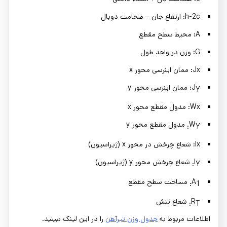
h-2c: ارتفاع جان – ضخامت دوبال
A: محیط سطح مقطع
G: وزن در واحد طول
Jx: ممان اینرسی محور x
J
: ممان اینرسی محور y
Y
Wx: مدول مقطع محور x
W
مدول مقطع محور y
Y:
Ix: شعاع چرخش در محور x (ژیراسیون)
I
شعاع چرخش محور y (ژیراسیون)
Y:
A
مساحت سطح مقطع
1:
R
شعاع تنش
T:
اطلاعات مربوط به
جدول وزن تیرآهن
را در این لینک ببینید.