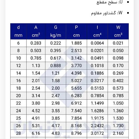
U: سطح مقطع
W: گشتاور مقاوم