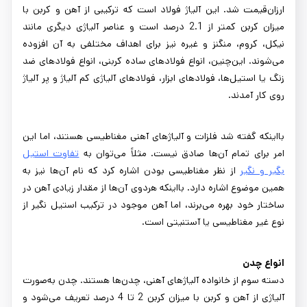
ارزان‌قیمت شد. این آلیاژ فولاد است که ترکیبی از آهن و کربن با
میزان کربن کمتر از 2.1 درصد است و عناصر آلیاژی دیگری مانند
نیکل، کروم، منگنز و غیره نیز برای اهداف مختلفی به آن افزوده
می‌شوند. این‌چنین، انواع فولادهای ساده کربنی، انواع فولادهای ضد
زنگ یا استیل‌ها، فولادهای ابزار، فولادهای آلیاژی کم آلیاژ و پر آلیاژ
روی کار آمدند.
بااینکه گفته شد فلزات و آلیاژهای آهنی مغناطیسی هستند، اما این
امر برای تمام آن‌ها صادق نیست. مثلاً می‌توان به
تفاوت استیل
بگیر و نگیر
از نظر مغناطیسی بودن اشاره کرد که نام آن‌ها نیز به
همین موضوع اشاره دارد. بااینکه هردوی آن‌ها از مقدار زیادی آهن در
ساختار خود بهره می‌برند، اما آهن موجود در ترکیب استیل نگیر از
نوع غیر مغناطیسی یا آستنیتی است.
انواع چدن
دسته سوم از خانواده آلیاژهای آهنی، چدن‌ها هستند. چدن به‌صورت
آلیاژی از آهن و کربن با میزان کربن 2 تا 4 درصد تعریف می‌شود و