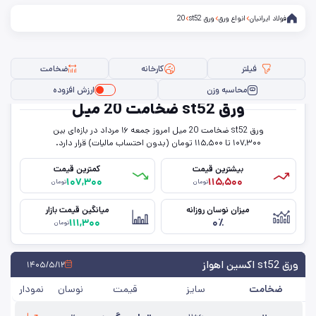
فولاد ایرانیان
انواع ورق
ورق st52
20
فیلتر
کارخانه
ضخامت
محاسبه وزن
ارزش افزوده
ورق st52 ضخامت 20 میل
ورق st52 ضخامت 20 میل امروز جمعه ۱۶ مرداد در بازه‌ای بین
فیلتر ها
۱۰۷,۳۰۰ تا ۱۱۵,۵۰۰ تومان (بدون احتساب مالیات) قرار دارد.
بیشترین قیمت
کمترین قیمت
۱۰۷,۳۰۰
۱۱۵,۵۰۰
تومان
تومان
عرض
میزان نوسان روزانه
میانگین قیمت بازار
۱۱۱,۳۰۰
۰٪
حالت
تومان
ضخامت
ورق st52 اکسین اهواز
۱۴۰۵/۵/۱۲
ضخامت
سایز
قیمت
نوسان
نمودار
کارخانه