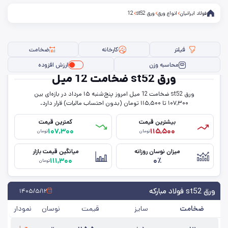
فولاد ایرانیان
انواع ورق
ورق st52
12
فیلتر
کارخانه
ضخامت
محاسبه وزن
ارزش افزوده
ورق st52 ضخامت 12 میل
ورق st52 ضخامت 12 میل امروز پنج‌شنبه ۱۵ مرداد در بازه‌ای بین
فیلتر ها
۱۰۷,۳۰۰ تا ۱۱۵,۵۰۰ تومان (بدون احتساب مالیات) قرار دارد.
بیشترین قیمت
کمترین قیمت
۱۰۷,۳۰۰
۱۱۵,۵۰۰
تومان
تومان
عرض
میزان نوسان روزانه
میانگین قیمت بازار
۱۱۱,۳۰۰
۰٪
حالت
تومان
ضخامت
ورق st52 فولاد مبارکه
۱۴۰۵/۵/۱۲
ضخامت
سایز
قیمت
نوسان
نمودار
کارخانه