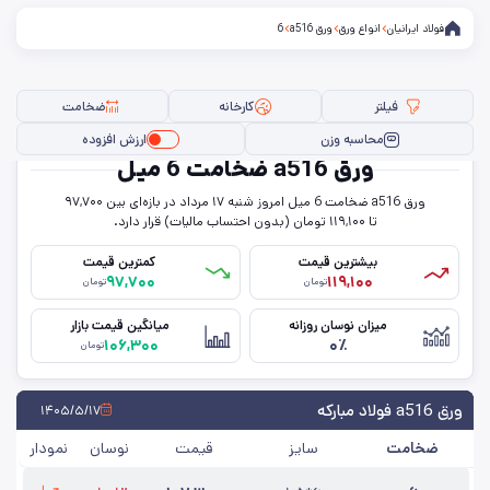
فولاد ایرانیان
انواع ورق
ورق a516
6
فیلتر
کارخانه
ضخامت
محاسبه وزن
ارزش افزوده
ورق a516 ضخامت 6 میل
ورق a516 ضخامت 6 میل امروز شنبه ۱۷ مرداد در بازه‌ای بین ۹۷,۷۰۰
فیلتر ها
تا ۱۱۹,۱۰۰ تومان (بدون احتساب مالیات) قرار دارد.
بیشترین قیمت
کمترین قیمت
۹۷,۷۰۰
۱۱۹,۱۰۰
تومان
تومان
سایز
میزان نوسان روزانه
میانگین قیمت بازار
۱۰۶,۳۰۰
۰٪
ضخامت
تومان
کارخانه
ورق a516 فولاد مبارکه
۱۴۰۵/۵/۱۷
ضخامت
سایز
قیمت
نوسان
نمودار
حذف تمامی فیلترها