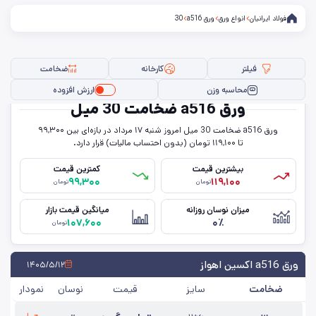
فولاد ایرانیان
انواع ورق
ورق a516
30
فیلتر
کارخانه
ضخامت
محاسبه وزن
ارزش افزوده
ورق a516 ضخامت 30 میل
ورق a516 ضخامت 30 میل امروز شنبه ۱۷ مرداد در بازه‌ای بین ۹۹,۳۰۰
فیلتر ها
تا ۱۱۹,۱۰۰ تومان (بدون احتساب مالیات) قرار دارد.
بیشترین قیمت
کمترین قیمت
۹۹,۳۰۰
۱۱۹,۱۰۰
تومان
تومان
سایز
میزان نوسان روزانه
میانگین قیمت بازار
۱۰۷,۶۰۰
۰٪
ضخامت
تومان
کارخانه
ورق a516 اکسین اهواز
۱۴۰۵/۵/۱۲
ضخامت
سایز
قیمت
نوسان
نمودار
حذف تمامی فیلترها