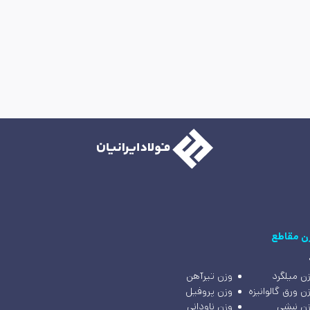
ن مقاطع
ن میلگرد
وزن تیرآهن
ن ورق گالوانیزه
وزن پروفیل
ن نبشی
وزن ناودانی