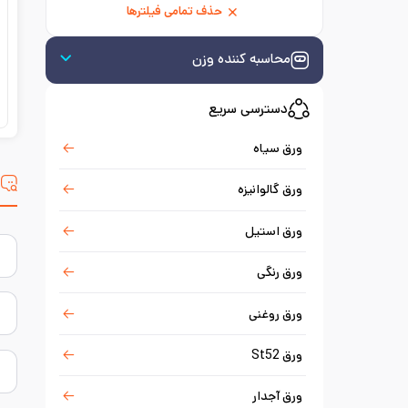
حذف تمامی فیلترها
محاسبه کننده وزن
دسترسی سریع
ورق سیاه
س
ورق گالوانیزه
ورق استیل
ورق رنگی
ورق روغنی
ورق St52
ورق آجدار