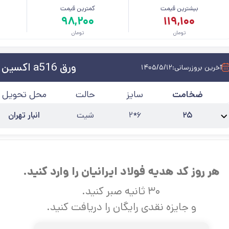
بیشترین قیمت
کمترین قیمت
م
۹۸,۲۰۰
۱۱۹,۱۰۰
تومان
تومان
ورق a516 اکسین اهواز
آخرین بروزرسانی:
۱۴۰۵/۵/۱۲
ضخامت
سایز
حالت
محل تحویل
۲۵
۶*۲
شیت
انبار تهران
نام محصول:
ورق A516 گرید 70 ضخامت 25 اکسین اهواز
استاندارد
:
A۵۱۶
کارخا
هر روز کد هدیه فولاد ایرانیان را وارد کنید.
۳۰ ثانیه صبر کنید.
و جایزه نقدی رایگان را دریافت کنید.