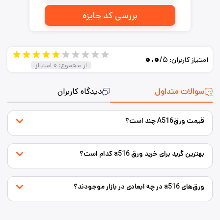
بررسی کد جایزه
۰.۰
/۵
امتیاز کاربران:
از مجموع:
۰
امتیاز
سوالات متداول
دیدگاه کاربران
قیمت ورقA516 چند است؟
بهترین گرید برای خرید ورق a516 کدام است؟
ورق‌های a516 در چه ابعادی در بازار موجودند؟