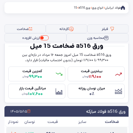
فولاد ایرانیان
انواع ورق
ورق a516
15
فیلتر
کارخانه
ضخامت
محاسبه وزن
ارزش افزوده
ورق a516 ضخامت 15 میل
ورق a516 ضخامت 15 میل امروز جمعه ۱۶ مرداد در بازه‌ای بین
فیلتر ها
۹۹,۳۰۰ تا ۱۱۹,۱۰۰ تومان (بدون احتساب مالیات) قرار دارد.
بیشترین قیمت
کمترین قیمت
۹۹,۳۰۰
۱۱۹,۱۰۰
تومان
تومان
سایز
میزان نوسان روزانه
میانگین قیمت بازار
۱۰۷,۶۰۰
۰٪
ضخامت
تومان
کارخانه
ورق a516 فولاد مبارکه
۱۴۰۵/۵/۱۵
ضخامت
سایز
قیمت
نوسان
نمودار
حذف تمامی فیلترها