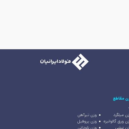
ن مقاطع
ن میلگرد
وزن تیرآهن
ن ورق گالوانیزه
وزن پروفیل
ن نبشی
وزن ناودانی