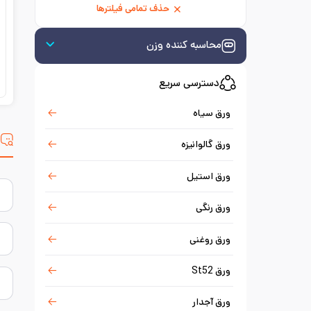
حذف تمامی فیلترها
محاسبه کننده وزن
دسترسی سریع
ورق سیاه
س
ورق گالوانیزه
ورق استیل
ورق رنگی
ورق روغنی
ورق St52
ورق آجدار