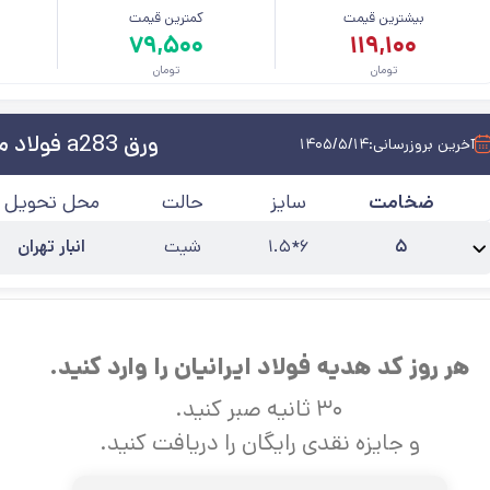
بیشترین قیمت
کمترین قیمت
م
۷۹,۵۰۰
۱۱۹,۱۰۰
تومان
تومان
ورق a283 فولاد مبارکه
آخرین بروزرسانی:
۱۴۰۵/۵/۱۴
ضخامت
سایز
حالت
محل تحویل
۵
۶*۱.۵
شیت
انبار تهران
نام محصول:
ورق A283 گرید C ضخامت 5 فولاد مبارکه
استاندارد
:
A۲۸۳
طول(m)
هر روز کد هدیه فولاد ایرانیان را وارد کنید.
۳۰ ثانیه صبر کنید.
و جایزه نقدی رایگان را دریافت کنید.