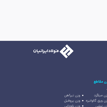
ن مقاطع
ن میلگرد
وزن تیرآهن
ن ورق گالوانیزه
وزن پروفیل
ن نبشی
وزن ناودانی