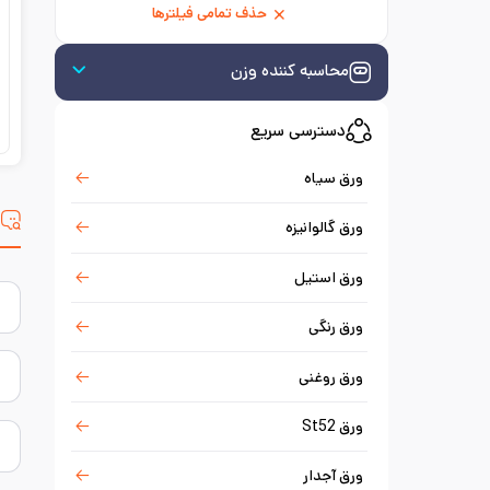
حذف تمامی فیلترها
محاسبه کننده وزن
دسترسی سریع
ورق سیاه
س
ورق گالوانیزه
ورق استیل
ورق رنگی
ورق روغنی
ورق St52
ورق آجدار