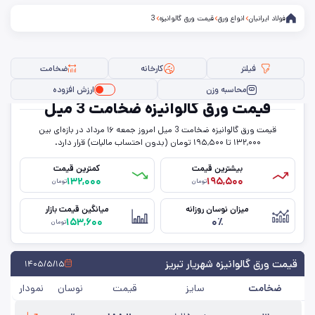
فولاد ایرانیان
انواع ورق
قیمت ورق گالوانیزه
3
فیلتر
کارخانه
ضخامت
محاسبه وزن
ارزش افزوده
قیمت ورق گالوانیزه ضخامت 3 میل
قیمت ورق گالوانیزه ضخامت 3 میل امروز جمعه ۱۶ مرداد در بازه‌ای بین
فیلتر ها
۱۳۲,۰۰۰ تا ۱۹۵,۵۰۰ تومان (بدون احتساب مالیات) قرار دارد.
بیشترین قیمت
کمترین قیمت
۱۳۲,۰۰۰
۱۹۵,۵۰۰
تومان
تومان
سایز
میزان نوسان روزانه
میانگین قیمت بازار
۱۵۳,۶۰۰
۰٪
ضخامت
تومان
کارخانه
قیمت ورق گالوانیزه شهریار تبریز
۱۴۰۵/۵/۱۵
ضخامت
سایز
قیمت
نوسان
نمودار
حذف تمامی فیلترها