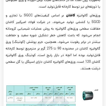
به‌صورت رول است اما در حالت‌های شیت برش خورده و ورق سینوسی
یا ذوزنقه‌ای نیز توسط کارخانه قابل‌تولید است.
ورق‌های گالوانیزه
کاشان
بر اساس کیفیت‌های SGCC یا تجاری و
SGCD یا کششی تولید می‌شوند. در شرکت فولاد امیرکبیر کاشان
حفاظت سطحی ورق‌های گالوانیزه به روش عملیات شیمیایی کروماته
انجام می‌شود که باعث کاهش خطر تشکیل شوره سفید و حفاظت
بیشتر در برابر رطوبت می‌شود. همچنین، جرم پوشش (کوتینگ) ورق
گالوانیزه کاشان در محدوده 90 تا 275 گرم بر مترمربع توسط کارخانه
قابل‌تولید بوده اما آنچه در بازار رایج است، کوتینگ ورق گالوانیزه
کاشان 120 است. ورق‌های گالوانیزه کاشان دارای اسپنگل یا گل سطحی
درشت هستند.