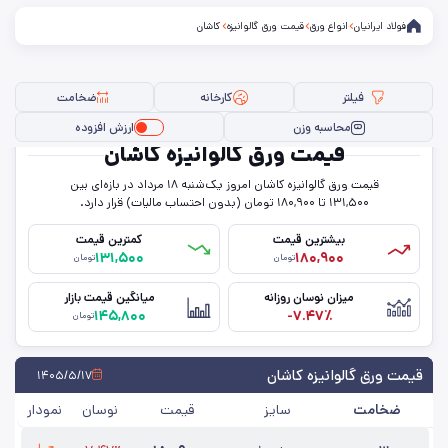
فولاد ایرانیان
انواع ورق
قیمت ورق گالوانیزه
کاشان
فیلتر
کارخانه
ضخامت
محاسبه وزن
ارزش افزوده
قیمت ورق گالوانیزه کاشان
قیمت ورق گالوانیزه کاشان امروز یک‌شنبه ۱۸ مرداد در بازه‌ای بین
فیلتر ها
۱۳۱,۵۰۰ تا ۱۸۰,۹۰۰ تومان (بدون احتساب مالیات) قرار دارد.
بیشترین قیمت
کمترین قیمت
۱۳۱,۵۰۰
۱۸۰,۹۰۰
تومان
تومان
سایز
میزان نوسان روزانه
میانگین قیمت بازار
۱۴۵,۸۰۰
-۷.۴۷٪
ضخامت
تومان
کارخانه
قیمت ورق گالوانیزه کاشان
۱۴۰۵/۵/۱۷
ضخامت
سایز
قیمت
نوسان
نمودار
حذف تمامی فیلترها