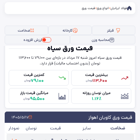
فولاد ایرانیان
انواع ورق
قیمت ورق
فیلتر
کارخانه
ضخامت
محاسبه وزن
ارزش افزوده
قیمت ورق سیاه
قیمت ورق سیاه امروز شنبه ۱۷ مرداد در بازه‌ای بین ۷۹,۱۰۰ تا ۱۱۳,۶۰۰
فیلتر ها
تومان (بدون احتساب مالیات) قرار دارد.
بیشترین قیمت
کمترین قیمت
۷۹,۱۰۰
۱۱۳,۶۰۰
تومان
تومان
سایز
میزان نوسان روزانه
میانگین قیمت بازار
۹۵,۵۰۰
۱.۱۶٪
عرض
تومان
حالت
قیمت ورق کاویان اهواز
۱۴۰۵/۵/۱۷
ضخامت
سایز
قیمت
نوسان
نمودار
ضخامت