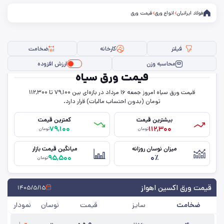
فولاد ایرانیان
انواع ورق
قیمت ورق
فیلتر
کارخانه
ضخامت
محاسبه وزن
ارزش افزوده
قیمت ورق سیاه
قیمت ورق سیاه امروز جمعه ۱۶ مرداد در بازه‌ای بین ۷۹,۱۰۰ تا ۱۱۲,۳۰۰
فیلتر ها
تومان (بدون احتساب مالیات) قرار دارد.
بیشترین قیمت
کمترین قیمت
۷۹,۱۰۰
۱۱۲,۳۰۰
تومان
تومان
سایز
میزان نوسان روزانه
میانگین قیمت بازار
۹۵,۵۰۰
۰٪
عرض
تومان
حالت
قیمت ورق اکسین اهواز
۱۴۰۵/۵/۱۵
ضخامت
سایز
قیمت
نوسان
نمودار
ضخامت