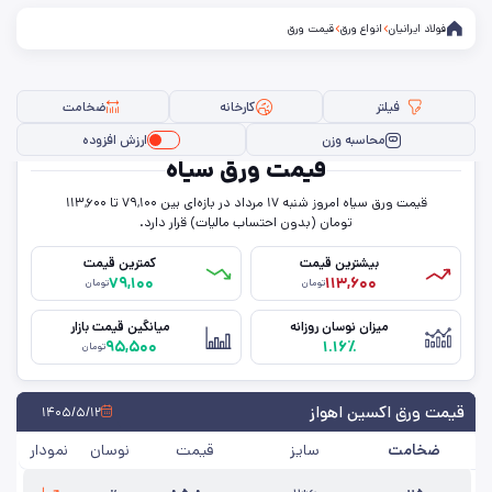
فولاد ایرانیان
انواع ورق
قیمت ورق
فیلتر
کارخانه
ضخامت
محاسبه وزن
ارزش افزوده
قیمت ورق سیاه
قیمت ورق سیاه امروز شنبه ۱۷ مرداد در بازه‌ای بین ۷۹,۱۰۰ تا ۱۱۳,۶۰۰
فیلتر ها
تومان (بدون احتساب مالیات) قرار دارد.
بیشترین قیمت
کمترین قیمت
۷۹,۱۰۰
۱۱۳,۶۰۰
تومان
تومان
سایز
میزان نوسان روزانه
میانگین قیمت بازار
۹۵,۵۰۰
۱.۱۶٪
عرض
تومان
حالت
قیمت ورق اکسین اهواز
۱۴۰۵/۵/۱۲
ضخامت
سایز
قیمت
نوسان
نمودار
ضخامت