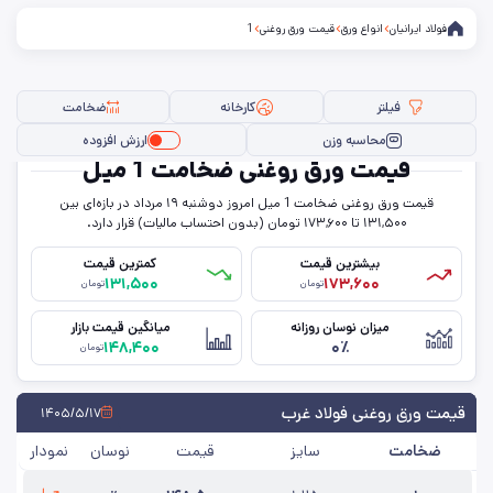
فولاد ایرانیان
انواع ورق
قیمت ورق روغنی
1
فیلتر
کارخانه
ضخامت
محاسبه وزن
ارزش افزوده
قیمت ورق روغنی ضخامت 1 میل
قیمت ورق روغنی ضخامت 1 میل امروز دو‌شنبه ۱۹ مرداد در بازه‌ای بین
فیلتر ها
۱۳۱,۵۰۰ تا ۱۷۳,۶۰۰ تومان (بدون احتساب مالیات) قرار دارد.
بیشترین قیمت
کمترین قیمت
۱۳۱,۵۰۰
۱۷۳,۶۰۰
تومان
تومان
سایز
میزان نوسان روزانه
میانگین قیمت بازار
۱۴۸,۴۰۰
۰٪
ضخامت
تومان
کارخانه
قیمت ورق روغنی فولاد غرب
۱۴۰۵/۵/۱۷
ضخامت
سایز
قیمت
نوسان
نمودار
حذف تمامی فیلترها