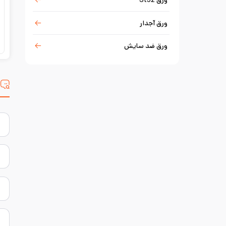
ورق St52
ورق آجدار
ورق ضد سایش
س