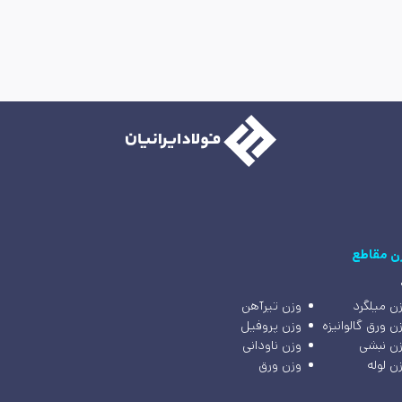
ن مقاطع
ن میلگرد
وزن تیرآهن
ن ورق گالوانیزه
وزن پروفیل
ن نبشی
وزن ناودانی
ن لوله
وزن ورق