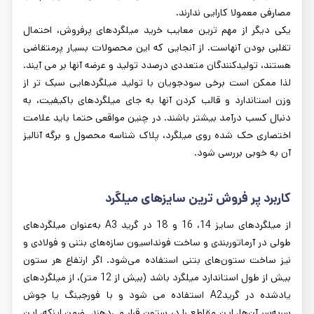
مصارفی معمولا کارایی ندارند.
یکی دیگر از مهم ترین معایب خرید میلگردهای پرفروش، احتمال
تقلبی بودن آنهاست. از آنجایی که این محصولات بسیار پرمتقاضی
هستند، تولیدکنندگان متعددی درصدد تولید و عرضه آنها بر می آیند.
لذا ممکن است برخی سودجویان با تولید میلگردهایی سبک تر از
وزن استاندارد و قالب کردن آنها به جای میلگردهای باکیفیت، به
دنبال کسب درآمد بیشتر باشند. در چنین مواقعی حتما باید علامت
اختصاری حک شده روی میلگرد، پلاک شناسه محصول و برگه آنالیز
آن به خوبی بررسی شود.
کاربرد پر فروش ترین سایزهای میلگرد
از میلگردهای سایز 14، 16 و 18 در گرید A3 به‌عنوان میلگردهای
طولی در آرماتوربندی و ساخت فونداسیون سازه‌های بتنی و فولادی و
نیز ساخت ستون‌های بتنی استفاده می‌شود. اگر ارتفاع هر ستون
بیش از طول استاندارد میلگرد باشد (بیش از 12 متر)، از میلگردهای
یادشده در گریدA2 استفاده می شود و با فورجینگ یا جوش
سربه‌سر آن‌ها، این مقاطع را در ستون قرار می‌دهند. ضمن اینکه، این