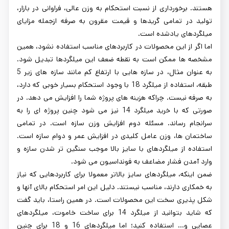
هستند. برخورداری از نسبت استحکام به وزن عالی، فراوانی در بازار،
تولید در تمامی گریدها و قیمت مقرون به صرفه ازجمله مزایای
میلگردهای یادشده است.
اما اگر از این محصولات در کاربردهای مناسب استفاده نشود، همین
مشخصه ها ممکن است به نقطه ضعف این میلگردها تبدیل شود.
به عنوان مثال، در سازه هایی با ارتفاع کم مانند سازه های زیر 5
طبقه، استفاده از میلگرد 18 با وجود استحکام بسیار خوبی که دارد،
به صرفه نیست. چراکه هزینه های پروژه شما را افزایش می دهد. در
صورتی که با خرید میلگرد 14 نیز می شود چنین پروژه ای را به
سرانجام رساند. مسئله دوم افزایش وزن سازه است. در تمامی
ساختمان ها، وزن عامل کلیدی در افزایش عمر و دوام سازه است.
استفاده از میلگردهای با سایز بالا موجب سنگین تر شدن سازه و
وارد آمدن فشار مضاعف به فونداسیون می شود.
ضمن اینکه، میلگردهای سایز بالاتر معمولا برای کاربردهایی که نیاز
به خمکاری دارند، مناسب نیستند. دلیل این امر استحکام بالای آنها و
شکل پذیری سخت این محصولات است. در همین راستا، باید گفت
که شاید بتوانید از میلگرد 14 برای ساخت خاموت، میلگردهای
عصایی و... استفاده کنید؛ اما میلگردهای 16 و 18 برای چنین