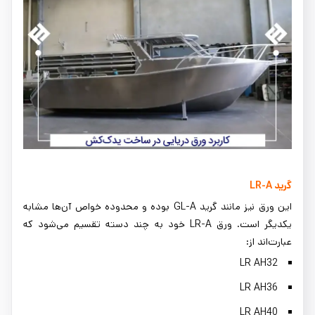
گرید LR-A
این ورق نیز مانند گرید GL-A بوده و محدوده خواص آن‌ها مشابه
یکدیگر است. ورق LR-A خود به چند دسته تقسیم می‌شود که
عبارت‌اند از:
LR AH32
LR AH36
LR AH40