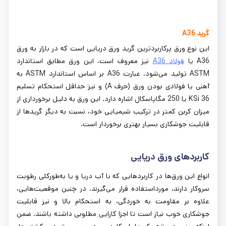
گرید A36
این نوع ورق پرکاربردترین گرید ورق دریایی است که در بازار به ورق
A36 یا
فولاد A36
نیز معروف است. این ورق مطابق استاندارد
ASTM تولید می‌شود. عبارت A36 بر اساس استاندارد ASTM به
آهنی یا فولادی بودن ورق (حرف A) و نیز حداقل استحکام تسلیم
36 KSi یا 250 مگاپاسکال اشاره دارد. این ورق به دلیل برخورداری از
میزان کربن کمتر در ترکیب شیمیایی خود، نسبت به دیگر گریدها از
قابلیت جوشکاری بسیار بهتری برخوردار است.
کاربردهای ورق دریایی
انواع این ورق‌ها در کاربردهایی که با آب دریا و یا به‌طورکلی رطوبت
سروکار دارند، مورداستفاده قرار می‌گیرند. در چنین موقعیت‌هایی،
علاوه بر مقاومت به خوردگی، به استحکام بالا و نیز قابلیت
جوشکاری خوب نیاز است تا اجزا کارایی مطلوبی داشته باشند. ضمن