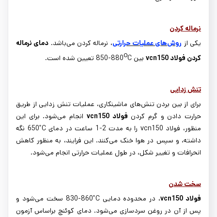
نرماله کردن
یکی از
روش
های عملیات حرارتی
، نرماله کردن می
باشد.
دمای نرماله
o
کردن فولاد
vcn150
بین
C
850-880
تعیین شده است.
تنش زدایی
برای از بین بردن تنش
های ماشینکاری، عملیات تنش زدایی از طریق
حرارت دادن و گرم کردن
فولاد
vcn150
انجام می
شود. برای این
منظور، فولاد
vcn150
را به مدت
1-2
ساعت در دمای
650˚C
نگه
داشته، و سپس در هوا خنک می
کنند. این فرایند، به منظور کاهش
انحرافات و تغییر شکل، در طول عملیات حرارتی انجام می
شود.
سخت شد
ن
فولاد
vcn150
، در محدوده دمایی
830-860˚C
سخت می
شود و
پس از آن در روغن سردسازی می
شود. دمای کوئنچ براساس آزمون