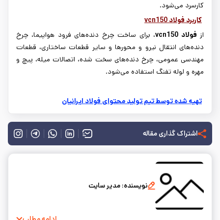
کارسرد می
شود.
کاربرد فولاد
vcn150
از
فولاد
vcn150
، برای ساخت چرخ دنده
های فرود هواپیما، چرخ
دنده
های انتقال نیرو و محورها و سایر قطعات ساختاری، قطعات
مهندسی عمومی، چرخ دنده
های سخت شده، اتصالات میله، پیچ و
مهره و لوله تفنگ استفاده می
شود.
تهیه شده توسط تیم تولید محتوای فولاد ایرانیان
اشتراک گذاری مقاله
نویسنده:
مدیر سایت
ادامه مطلب