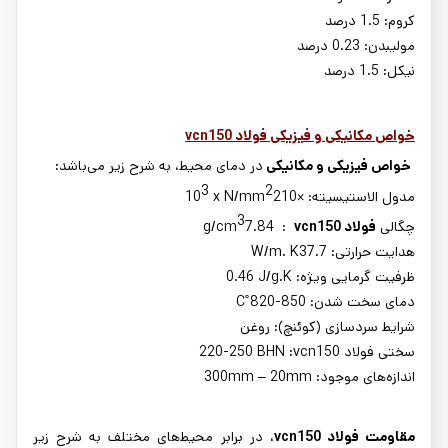
کروم: 1.5 درصد
مولیبدن: 0.23 درصد
نیکل: 1.5 درصد
خواص مکانیکی و فیزیکی فولاد vcn150
خواص فیزیکی و مکانیکی
در دمای محیط، به شرح زیر می
باشد
:
3
2
مدول الاستیسیته:
210×
x N/mm
10
3
چگالی
فولاد
vcn150
:
7.84
g/cm
هدایت حرارتی:
37.7
W/m‌‌‌‌‌‌‌‌. ‌K
ظرفیت گرمایی ویژه:
0.46 J/g.‌‌K‌‌
دمای سخت شدن:
820-850
˚
C
شرایط سردسازی (کوئنچ): روغن
سختی فولاد
vcn150
:
220-250 BHN
اندازه
های موجود:
20mm
–
300mm
مقاومت فولاد
vcn150
، در برابر محیط
های مختلف به شرح زیر