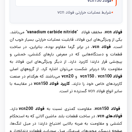
فولاد vcn150
شرایط عملیات حرارتی فولاد vcn
فولاد
v‌‌c‌‌n
، مخفف فولاد "
vanadium carbide nitride
" می
باشد.
یکی از ویژگی
های این فولاد، قابلیت عملیات حرارتی بسیار خوب آن
است.
فولاد
v‌‌c‌‌n
،
در برابر گرما مقاوم بوده، بنابراین، در ساخت
قطعات و دستگاه
هایی که در معرض بارهای کششی، خمشی و
پیچشی قرار دارند؛ کاربرد دارد. از دیگر ویژگی‌های این فولاد به
مقاومت بالا دربرابر شکست می‌توان اشاره کرد. از گروههای اصلی
فولاد
vcn100
،
vcn150
و
vcn20
می
باشند که هرکدام در صنعت
کاربردهای خاص خود را دارند.
کاربرد فولاد
vcn150
در مقایسه با
سایر انواع فولاد
vcn
گسترده تر است.
فولاد
vcn150
، مقاومت کمتری نسبت به
فولاد
vcn200
دارد.
فولادهای
v‌‌c‌‌n
، در ساخت قطعات بلند ماشین آلاتی که به استحکام
کششی و مقاومت به ضربه بالایی احتیاج دارند؛ در میل لنگ
ها،
صفحه دیسک، محورهای غیرمرکز، میل سوپاپ، قطعات دندانه
دار و