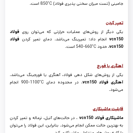
جامینی (تست میزان سختی پذیری فولاد)
850˚C
است.
تمپر کردن
یکی دیگر از روش
های عملیات حرارتی که می
توان روی
فولاد
vcn150
انجام داد؛ تمپرینگ می
باشد. دمای تمپر کردن
فولاد
vcn150
، حدود
540-660˚C
است
.
آهنگری یا فورج
یکی از روش‌های شکل دهی فولاد، آهنگری یا فورجینگ می
باشد.
آهنگری فولاد
vcn150
، در محدوده دمای
900-1100˚C
انجام
می
شود.
قابلیت ماشینکاری
ماشینکاری فولاد
vcn150
، در حالت
های آنیل، نرماله و تمپر کردن
به بهترین حالت ممکن انجام می
شود. بنابراین، این فولاد را می
توان
با کلیه روش
های متداول، ماشینکاری کرد.