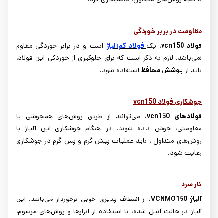
مقاومت در برابر خوردگی
فولاد
vcn150
، یک
فولاد کم
آلیاژ
است و در برابر خوردگی مقاوم
نمی
باشد. لازم به ذکر است که برای جلوگیری از خوردگی این فولاد،
باید از
پوشش محافظ
استفاده شود.
جوشکاری فولاد
vcn150
فولادهای
vcn150
، می
توانند از طریق روش
های همجوشی یا
مقاومتی، جوش داده شوند. در هنگام جوشکاری این آلیاژ با
روش
های متداول ، باید عملیات پیش گرم و پس گرم در جوشکاری
رعایت شود.
کار سر
د
آلیاژ
VCNMO150
، از انعطاف پذیری خوبی برخوردار می
باشد. این
آلیاژ در حالت آنیل شده، با استفاده از ابزارها و روش
های مرسوم،