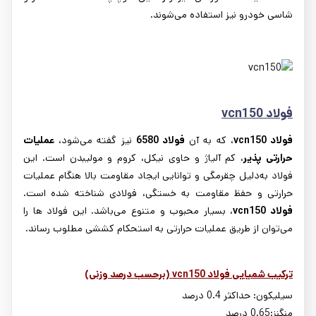
شاسی خودرو نیز استفاده می
شوند.
فولاد
vcn150
فولاد
vcn150
، که به آن
فولاد
6580
نیز گفته می
شود،
عملیات
حرارتی پذیر
، کم آلیاژ و حاوی نیکل، کروم و مولیبدن است. این
فولاد به
دلیل چقرمگی و توانایی ایجاد مقاومت بالا هنگام عملیات
حرارتی و حفظ مقاومت به خستگی، فولادی شناخته شده است
.
فولاد
vcn150
، بسیار محبوب و متنوع می
باشد. این فولاد ها را
می
توان از طریق عملیات حرارتی به استحکام کششی مطلوب رساند
.
ترکیب شمیایی فولاد
vcn150
(برحسب درصد وزنی)
سیلیکون: حداکثر 0.4 درصد
منگنز:0.65 درصد