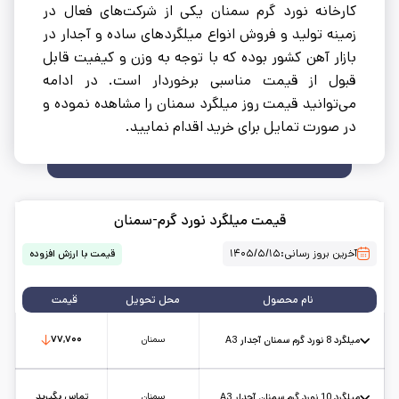
کارخانه نورد گرم سمنان یکی از شرکت‌های فعال در
زمینه تولید و فروش انواع میلگردهای ساده و آجدار در
بازار آهن کشور بوده که با توجه به وزن و کیفیت قابل
قبول از قیمت مناسبی برخوردار است. در ادامه
می‌توانید قیمت روز میلگرد سمنان را مشاهده نموده و
در صورت تمایل برای خرید اقدام نمایید.
قیمت میلگرد نورد گرم-سمنان
آخرین بروز رسانی:
۱۴۰۵/۵/۱۵
قیمت با ارزش افزوده
نام محصول
محل تحویل
قیمت
سمنان
۷۷,۷۰۰
میلگرد 8 نورد گرم سمنان آجدار A3
استاندارد: A3
طول شاخه: 12
وزن تقریبی: -
کارخانه: نورد گرم سمنان
تاریخ بروزرسانی:
۱۴۰۵/۵/۱۵
سایز:
8
واحد:
کیلوگرم
سمنان
تماس بگیرید
میلگرد 10 نورد گرم سمنان آجدار A3