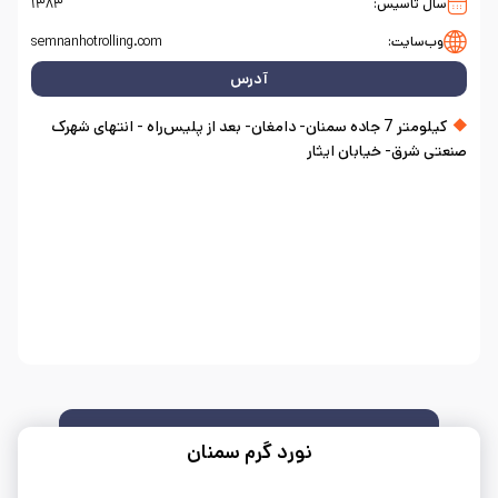
سال تاسیس:
۱۳۸۳
وب‌سایت:
semnanhotrolling.com
آدرس
کیلومتر 7 جاده سمنان- دامغان- بعد از پلیس‌راه - انتهای شهرک
صنعتی شرق- خیابان ایثار
نورد گرم سمنان