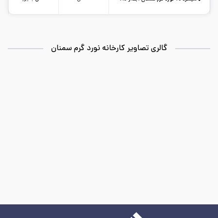
استاندارد: A3
طول شاخه: 12
وزن تقریبی: -
کارخانه: نورد گرم سمنان
تاریخ بروزرسانی:
۱۴۰۵/۵/۱۲
سایز:
10
واحد:
کیلوگرم
گالری تصاویر کارخانه نورد گرم سمنان