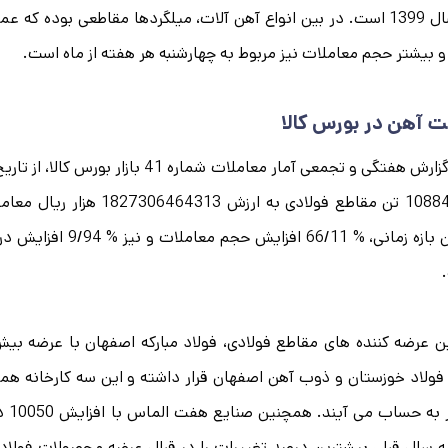
در سال 1399 است. در بین انواع آهن آلات، میلگردها مقاطعی بوده ک
 بیشتر حجم معاملات نیز مربوط به چهارشنبه هر هفته از ماه است.
 آهن در بورس کالا
10884956 تن مقاطع فولادی 
همین بازه زمانی، % 1
فولاد خوزستان و ذوب آهن اصفهان قرار داشته و این سه کارخانه همچ
کشو
 سال قبل، بیشترین درصد تغییرات را در قبال عرضه محصولات فولادی ب