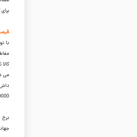
برای کارخ
قیمت 
با تو
کالا 
می ده
986029000000 هزار ریال، بالات
نرخ ف
جهانی