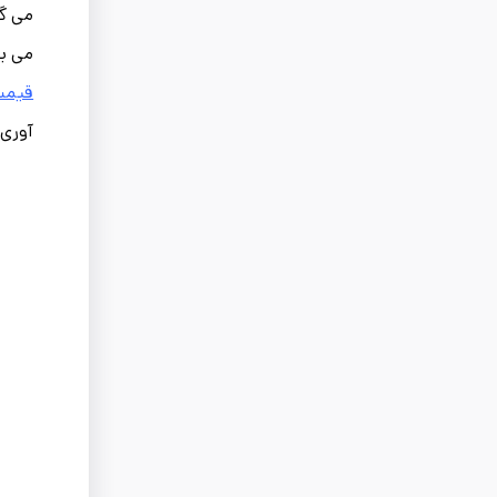
می گی
می یا
قیمت
آوری