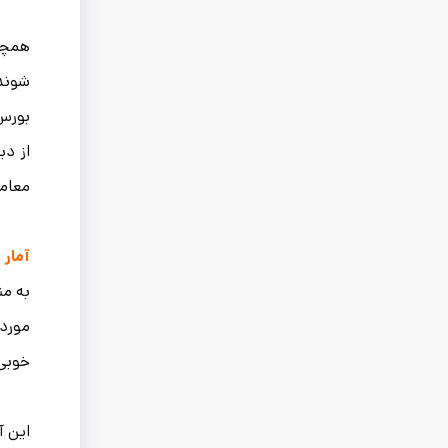
همچنی
شوند 
بورس 
از دی
معامل
آمار 
به من
مورد 
خوبی نما