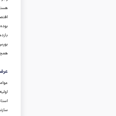
هستند
اقتصا
بوده 
بازده
بورس 
همچنی
عرضه
عوامل
اولیه
استان
سازند