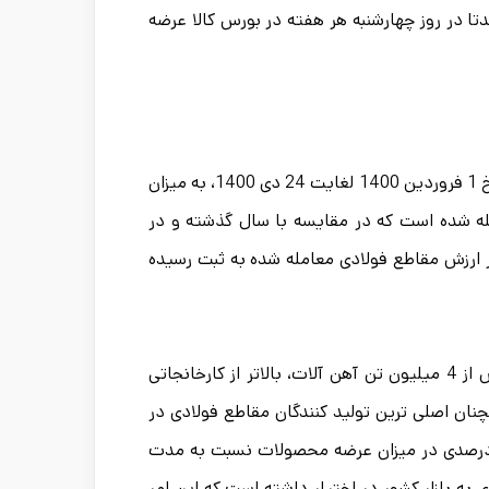
ه عمدتا در روز چهارشنبه هر هفته در بورس کالا عرضه
طبق گزارش هفتگی و تجمعی آمار معاملات شماره 41 بازار بورس کالا، از تاریخ 1 فروردین 1400 لغایت 24 دی 1400، به میزان
به ارزش 1827306464313 هزار ریال معامله شده است که در مقایسه با سال گذشته و در
66/1 افزایش حجم معاملات و نیز % 9/94 افزایش در ارزش مقاطع فولادی معامله شده به ثبت رسیده
در بین عرضه کننده های مقاطع فولادی، فولاد مبارکه اصفهان با عرضه بیش از 4 میلیون تن آهن آلات، بالاتر از کارخانجاتی
نان اصلی ترین تولید کنندگان مقاطع فولادی در
ر به حساب می آیند. همچنین صنایع هفت الماس با افزایش 10050 درصدی در میزان عرضه محصولات نسبت به مدت
ه بازار کشور در اختیار داشته است که این امر