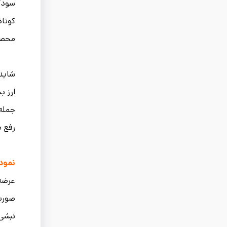
سودآو
کوتا
محصو
شاید 
ارز ب
جمله 
رفع ب
نمودا
عرضه 
صورت 
نبشی 