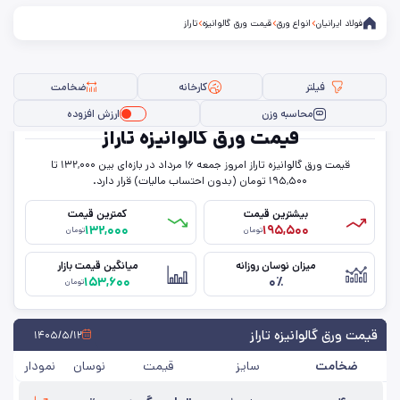
فولاد ایرانیان
انواع ورق
قیمت ورق گالوانیزه
تاراز
فیلتر
کارخانه
ضخامت
محاسبه وزن
ارزش افزوده
قیمت ورق گالوانیزه تاراز
قیمت ورق گالوانیزه تاراز امروز جمعه ۱۶ مرداد در بازه‌ای بین ۱۳۲,۰۰۰ تا
فیلتر ها
۱۹۵,۵۰۰ تومان (بدون احتساب مالیات) قرار دارد.
بیشترین قیمت
کمترین قیمت
۱۳۲,۰۰۰
۱۹۵,۵۰۰
تومان
تومان
سایز
میزان نوسان روزانه
میانگین قیمت بازار
۱۵۳,۶۰۰
۰٪
ضخامت
تومان
کارخانه
قیمت ورق گالوانیزه تاراز
۱۴۰۵/۵/۱۲
ضخامت
سایز
قیمت
نوسان
نمودار
حذف تمامی فیلترها