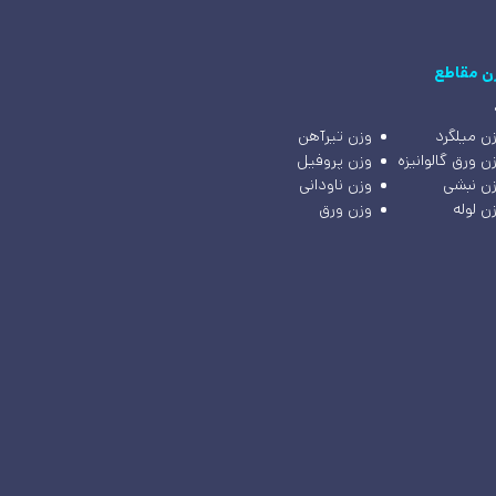
ن مقاطع
ن میلگرد
وزن تیرآهن
ن ورق گالوانیزه
وزن پروفیل
ن نبشی
وزن ناودانی
ن لوله
وزن ورق