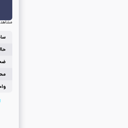
مشاهده
سای
حال
ضخ
محل
واح